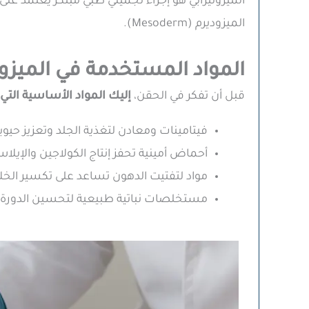
الميزوثيرابي هو إجراء تجميلي طبي مبتكر يعتمد ع
الميزوديرم (Mesoderm).
المواد المستخدمة في الميزوث
قبل أن تفكر في الحقن،
إليك المواد الأساسية التي
فيتامينات ومعادن لتغذية الجلد وتعزيز حيويت
أحماض أمينية تحفز إنتاج الكولاجين والإيلاس
مواد لتفتيت الدهون تساعد على تكسير الخلاي
مستخلصات نباتية طبيعية لتحسين الدورة الد