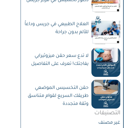
دكتور تخسيس في مركز جريس
العلاج الطبيعي في جريس وداعاً
للألم بدون جراحة
لا تدع سعر حقن ميزوثيرابي
يفاجئك! تعرف على التفاصيل
حقن التخسيس الموضعي
طريقك السريع لقوام متناسق
وثقة متجددة
التصنيفات
غير مصنف