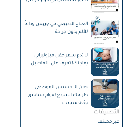
دكتور تخسيس في مركز جريس
العلاج الطبيعي في جريس وداعاً
للألم بدون جراحة
لا تدع سعر حقن ميزوثيرابي
يفاجئك! تعرف على التفاصيل
حقن التخسيس الموضعي
طريقك السريع لقوام متناسق
وثقة متجددة
التصنيفات
غير مصنف