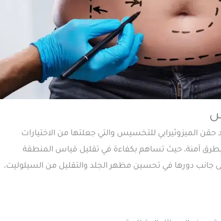
د حقن الميزوثيرابي للتخسيس والتي جعلتها من الاختيارات
بطرق آمنة، حيث تساهم بكفاءة في تقليل قياس المنطقة