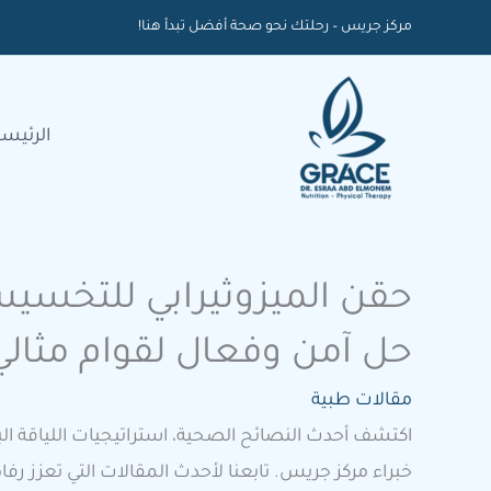
خطي
مركز جريس – رحلتك نحو صحة أفضل تبدأ هنا!
لى
لمحتوى
الرئيسي
حقن الميزوثيرابي للتخسي
حل آمن وفعال لقوام مثالي
مقالات طبية
اكتشف أحدث النصائح الصحية، استراتيجيات اللياقة الب
خبراء مركز جريس. تابعنا لأحدث المقالات التي تعزز