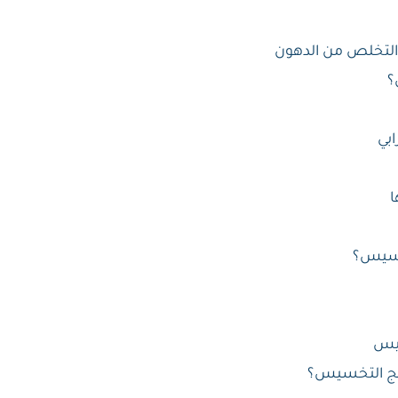
التخلص من الدهون
؟
بي
ا
تخسيس؟
سيس
امج التخسيس؟