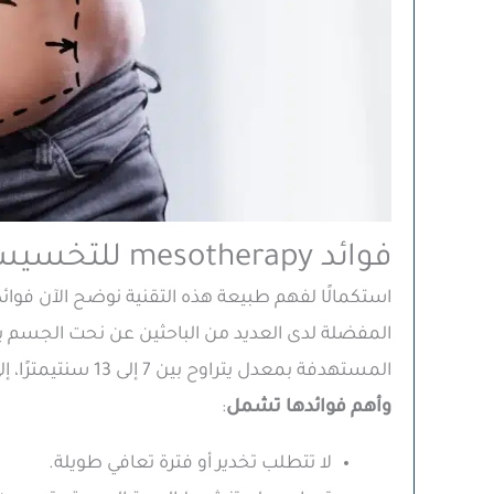
فوائد mesotherapy للتخسيس
استكمالًا لفهم طبيعة هذه التقنية نوضح الآن فوائ
المفضلة لدى العديد من الباحثين عن نحت الجسم 
المستهدفة بمعدل يتراوح بين 7 إلى 13 سنتيمترًا، إلى جانب دورها في تحسين مظهر الجلد والتقليل من السيلوليت،
وأهم فوائدها تشمل
:
لا تتطلب تخدير أو فترة تعافي طويلة.