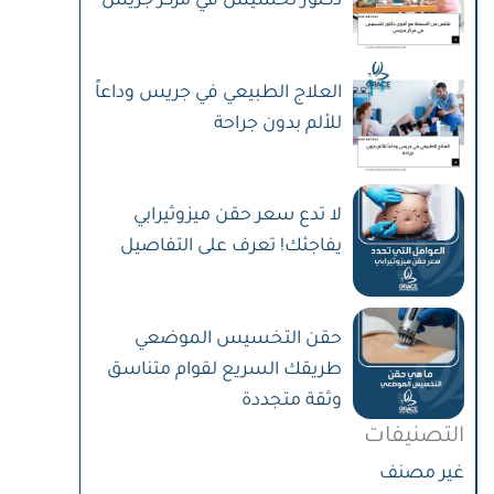
دكتور تخسيس في مركز جريس
العلاج الطبيعي في جريس وداعاً
للألم بدون جراحة
لا تدع سعر حقن ميزوثيرابي
يفاجئك! تعرف على التفاصيل
حقن التخسيس الموضعي
طريقك السريع لقوام متناسق
وثقة متجددة
التصنيفات
غير مصنف