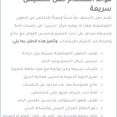
فوائد استخدام حقن تخسيس
سريعة
تقدم حقن التنحيف حلاً حديثًا وفعالًا للتخلص من الدهون
الموضعية، وهذا ما يوفره مركز “جريس” من جلسات آمنة
وسريعة تساعد على نحت الجسم وتحسين القوام، مع نتائج
واضحة عند الالتزام بالإرشادات،
وتتميز هذه الحقن بما يلي:
تفتيت الدهون الموضعية بسرعة دون جراحة.
تحسين شكل الجسم وشد الجلد.
جلسات سريعة وغير مؤلمة مع فترة نقاهة قصيرة.
تعزيز الدورة الدموية وتحسين فعالية الحرق.
نتائج ملموسة بعد عدد محدود من الجلسات.
آمنة تحت إشراف فريق طبي متخصص.
تقليل ظهور السيلوليت وتحسين ملمس الجلد.
دعم النظام الغذائي الصحي والنشاط البدني.
نتائج دقيقة ومحددة دون تأثير على الوزن العام أو الصحة.