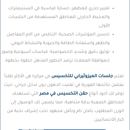
تغيير جذري للمظهر:
خسارة قياسية في السنتيمترات
والمحيط الخارجي للمناطق المستهدفة من الجلسات
الأولى.
تحسن المؤشرات الصحية:
التخلص من آلام المفاصل
والظهر واستعادة الطاقة والحيوية والنشاط اليومي.
توثيق دقيق وشديد الخصوصية:
قياسات أسبوعية وصور
(بموافقة العملاء) ترصد التطور المذهل خطوة بخطوة.
تعتبر
جلسات الميزوثيرابي للتخسيس
في مركزنا هي الأكثر طلباً
بفضل نتائجها الفورية في تفتيت الدهون دون تدخل جراحي، حيث
نوفر لكِ أجود أنواع
حقن التخسيس في مصر
التي تستهدف
المناطق الصعبة بدقة متناهية، مما يضمن لكِ الوصول إلى
الوزن المطلوب بأمان تام وبأقل مجهود تحت إشراف نخبة من
كبار الأخصائيين.