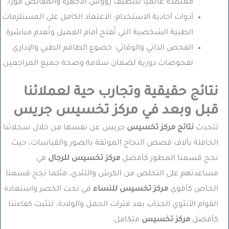
معتمدة عالمياً لتنظيف رؤوس الأجهزة والمقابض فوراً.
أدوات أحادية الاستخدام:
الاعتماد الكامل على المستلزمات
الطبية الشخصية التي تُفتح أمام العميل وتُعدم مباشرة.
الفحص الذاتي والوقائي:
خضوع الطاقم الطبي والإداري
لفحوصات دورية لضمان سلامة وصحة جميع المراجعين.
نتائج حقيقية وتجارب حية لعملائنا
قبل وبعد في مركز تخسيس جريس
تتحدث
نتائج مركز تخسيس
جريس عن نفسها من خلال سجلاتنا
الحافلة بآلاف قصص النجاح الموثقة بالصور والقياسات، حيث
نجح قسمنا المطور كأفضل
مركز تخسيس للرجال
في
مساعدتهم على التخلص من الكرش والتثدي، مثلما نجح قسمنا
الخاص كأقوى
مركز تخسيس للنساء
في نحت الخصر واستعادة
القوام الأنثوي الجذاب بعد فترات الحمل والولادة، لتثبت كفاءتنا
كأفضل
مركز تخسيس
متكامل.