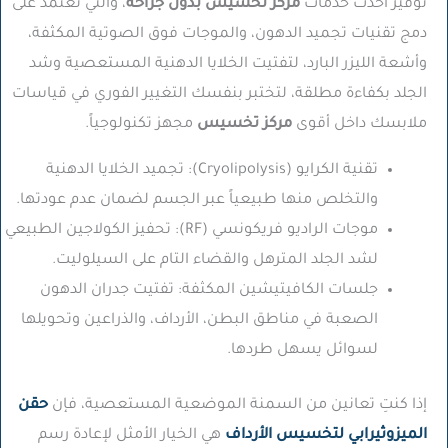
توفير أحدث خدمات
مركز تخسيس بدون جراحة
، والتي تعتمد على
دمج تقنيات تجميد الدهون، والموجات فوق الصوتية المكثفة،
وأشعة الليزر البارد، لتفتيت الخلايا الدهنية المستعصية وشد
الجلد بكفاءة مطلقة، لتختبر بنفسك التغيير الفوري في قياسات
ملابسك داخل أقوى
مركز تخسيس
مجهز تكنولوجياً.
تقنية الكرايو (Cryolipolysis):
تجميد الخلايا الدهنية
والتخلص منها طبيعياً عبر الجسم لضمان عدم عودتها.
موجات الراديو فريكونسي (RF):
تحفيز الكولاجين الطبيعي
لشد الجلد المترهل والقضاء التام على السيلوليت.
جلسات الكافيتيشين المكثفة:
تفتيت جدران الدهون
الصعبة في مناطق البطن، الأرداف، والذراعين وتحويلها
لسوائل يسهل طردها.
إذا كنتِ تعانين من السمنة الموضعية المستعصية، فإن
حقن
الميزوثيرابي لتخسيس الأرداف
هي الخيار الأمثل لإعادة رسم